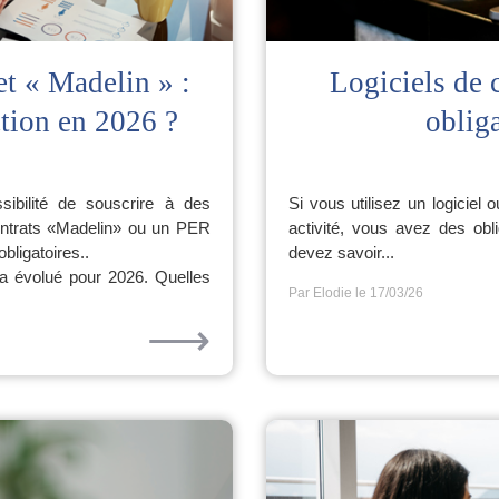
et « Madelin » :
Logiciels de c
tion en 2026 ?
oblig
sibilité de souscrire à des
Si vous utilisez un logiciel
 contrats «Madelin» ou un PER
activité, vous avez des obl
bligatoires..
devez savoir...
 a évolué pour 2026. Quelles
Par Elodie
le 17/03/26
⟶