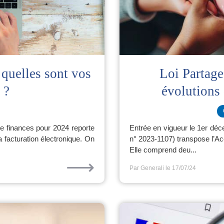
 quelles sont vos
Loi Partage 
 ?
évolutions 
i de finances pour 2024 reporte
Entrée en vigueur le 1er déce
 facturation électronique. On
n° 2023-1107) transpose l’Ac
Elle comprend deu...
⟶
Par Generali
le 17/07/24