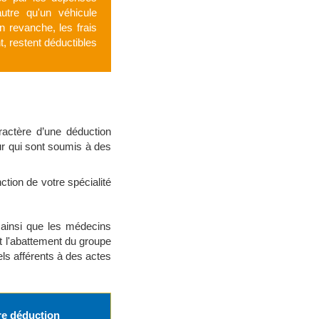
utre qu'un véhicule
n revanche, les frais
t, restent déductibles
ractère d’une déduction
eur qui sont soumis à des
nction de votre spécialité
s ainsi que les médecins
t l'abattement du groupe
ls afférents à des actes
re déduction