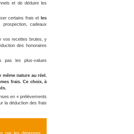
onnels et de déduire les
ser certains frais et
les
n, prospection, cadeaux
 vos recettes brutes, y
duction des honoraires
s pas les plus-values
e même nature au réel.
mes frais. Ce choix, à
tés.
penses en « prélèvements
r la déduction des frais
ués par les dépenses