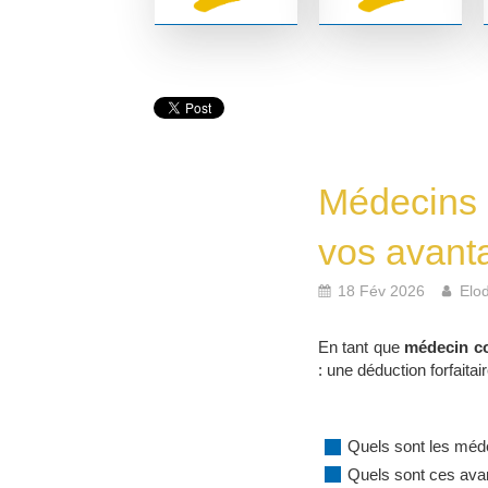
Médecins 
vos avant
18 Fév 2026
Elod
En tant que
médecin co
: une déduction forfait
Quels sont les méd
Quels sont ces ava