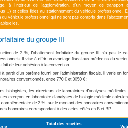
ge, à l'intérieur de l'agglomération, d'un moyen de transport a
 bus…) et celles liées au stationnement du véhicule professionnel. E
tion du véhicule professionnel qui ne sont pas compris dans l’abattemen
abituelles.
rfaitaire du groupe III
uction de 2 %, l’abattement forfaitaire du groupe III n’a pas le ca
rofessionnels. Il vise à offrir un avantage fiscal aux médecins du sect
u fait de leur adhésion à la convention.
 partir d’un barème fourni par l’administration fiscale. Il varie en fo
noraires conventionnés, entre 770 € et 3050 € :
ns biologistes, les directeurs de laboratoires d’analyses médicale
tes exerçant en laboratoire d'analyses de biologie médicale calculen
ion complémentaire de 3 % sur le montant des honoraires conventionne
 des honoraires correspondant à des actes côtés en B et BP.
Total des recettes
orie
Vot