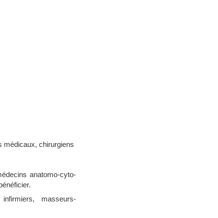
s médicaux, chirurgiens
 médecins anatomo-cyto-
énéficier.
infirmiers, masseurs-