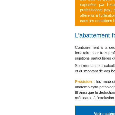
exposées par l'usa
professionnel (taxi,
afférents à l'utilisa
dans les conditions h
L’abattement fo
Contrairement à la déd
forfaitaire pour frais p
sujétions particulières d
Son montant est calculé à
et du montant de vos ho
Précision :
les médeci
anatomo-cyto-pathologis
III ainsi que la déduct
médicaux, à l'exclusion
Votre catég