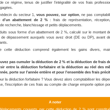
de ce régime, tenus de justifier l'intégralité de vos frais professi
ngagées.
 médecin du secteur 1,
vous pouvez, sur option
, ne pas comptabili
e d’un abattement de 2 %
: frais de représentation, réceptio
 de recherche, blanchissage et petits déplacements.
éduits sous forme d'un abattement de 2 %, calculé sur le montant de
s de dépassement auxquels vous avez droit (DE ou DP), avant dé
ants.
 cette déduction comprend également les gains divers, mai
ouvez pas cumuler la déduction de 2 % et la déduction de frais d
ir entre la déduction forfaitaire et la déduction au réel des mê
nnée, porte sur l'année entière et pour l'ensemble des frais préci
ur la déduction forfaitaire ? Vous devez alors comptabiliser les dé
se, l’inscription de ces frais au compte de charge emporte option pou
A noter
 déplacements couverts par cette déduction de 2 % sont constit