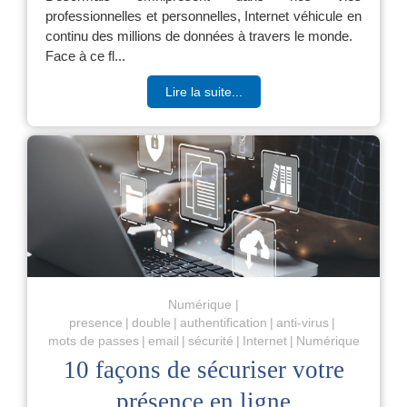
professionnelles et personnelles, Internet véhicule en
continu des millions de données à travers le monde.
Face à ce fl...
Lire la suite...
Numérique
presence
double
authentification
anti-virus
mots de passes
email
sécurité
Internet
Numérique
10 façons de sécuriser votre
présence en ligne