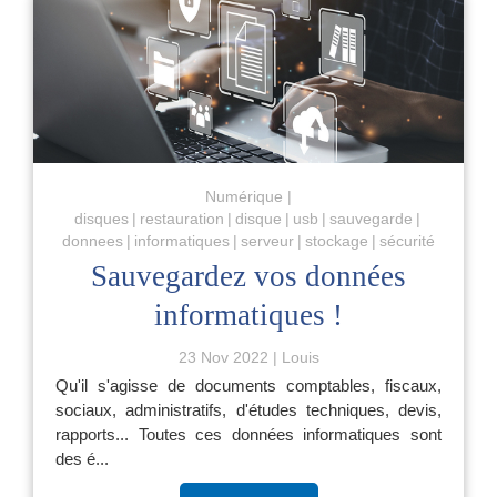
Numérique
disques
restauration
disque
usb
sauvegarde
donnees
informatiques
serveur
stockage
sécurité
Sauvegardez vos données
informatiques !
23 Nov 2022
Louis
Qu'il s'agisse de documents comptables, fiscaux,
sociaux, administratifs, d'études techniques, devis,
rapports... Toutes ces données informatiques sont
des é...