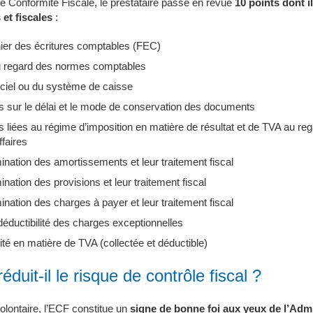
 Conformité Fiscale, le prestataire passe en revue
10 points dont i
et fiscales
:
hier des écritures comptables (FEC)
u regard des normes comptables
iciel ou du système de caisse
s sur le délai et le mode de conservation des documents
s liées au régime d’imposition en matière de résultat et de TVA au reg
ffaires
ination des amortissements et leur traitement fiscal
nation des provisions et leur traitement fiscal
nation des charges à payer et leur traitement fiscal
a déductibilité des charges exceptionnelles
lité en matière de TVA (collectée et déductible)
éduit-il le risque de contrôle fiscal ?
lontaire, l’ECF constitue un
signe de bonne foi aux yeux de l’Admi