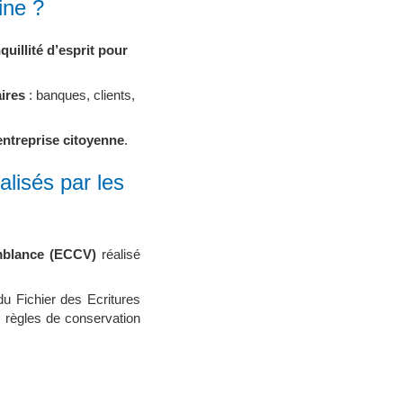
ine ?
nquillité d’esprit pour
aires
: banques, clients,
entreprise citoyenne
.
alisés par les
mblance (ECCV)
réalisé
 du Fichier des Ecritures
s règles de conservation