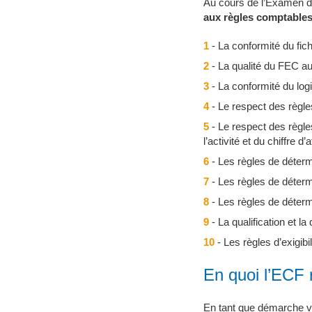
Au cours de l’Examen de
aux règles comptables 
1
- La conformité du fic
2
- La qualité du FEC a
3
- La conformité du log
4
- Le respect des règle
5
- Le respect des règle
l’activité et du chiffre d’a
6
- Les règles de déterm
7
- Les règles de détermi
8
- Les règles de détermi
9
- La qualification et l
10
- Les règles d’exigibi
En quoi l’ECF r
En tant que démarche vo