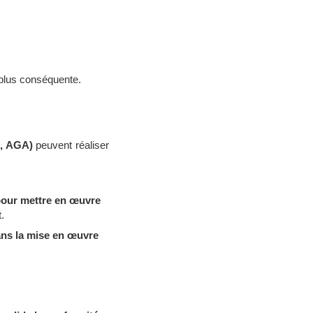
e plus conséquente.
A, AGA)
peuvent réaliser
pour mettre en œuvre
t.
s la mise en œuvre