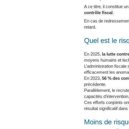
A ce titre, il constitue 
contrôle fiscal
.
En cas de redressement, 
retard.
Quel est le ris
En 2025,
la lutte cont
moyens humains et tech
L’administration fiscale
efficacement les anomal
En 2023,
56 % des cont
précédente.
Parallèlement, le recru
capacités d’intervention
Ces efforts conjoints o
résultat significatif dans
Moins de risque