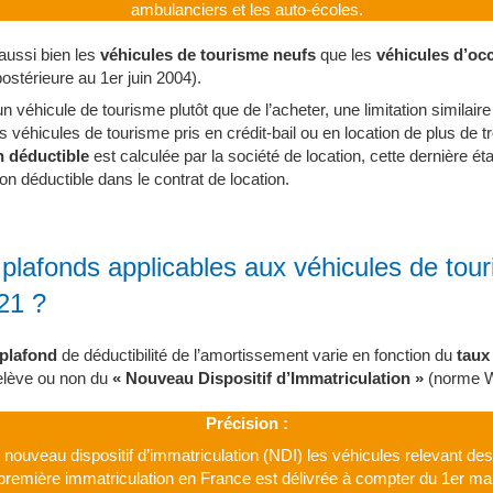
ambulanciers et les auto-écoles.
ussi bien les
véhicules de tourisme neufs
que les
véhicules d’oc
postérieure au 1er juin 2004).
un véhicule de tourisme plutôt que de l’acheter, une limitation similaire
 véhicules de tourisme pris en crédit-bail ou en location de plus de 
on déductible
est calculée par la société de location, cette dernière é
n déductible dans le contrat de location.
 plafonds applicables aux véhicules de tou
21 ?
plafond
de déductibilité de l’amortissement varie en fonction du
taux
 relève ou non du
« Nouveau Dispositif d’Immatriculation »
(norme 
Précision :
nouveau dispositif d’immatriculation (NDI) les véhicules relevant de
 première immatriculation en France est délivrée à compter du 1er mars