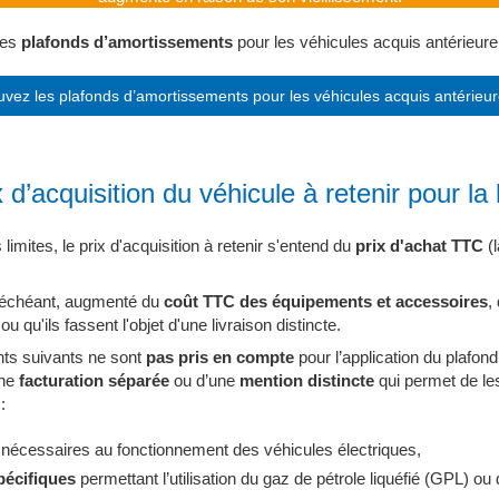
les
plafonds d’amortissements
pour les véhicules acquis antérieure
uvez les plafonds d’amortissements pour les véhicules acquis antérieu
x d’acquisition du véhicule à retenir pour la 
 limites, le prix d'acquisition à retenir s'entend du
prix d'achat TTC
(
as échéant, augmenté du
coût TTC des équipements et accessoires
,
ou qu'ils fassent l'objet d'une livraison distincte.
nts suivants ne sont
pas pris en compte
pour l’application du plafo
une
facturation séparée
ou d’une
mention distincte
qui permet de les 
:
s
nécessaires au fonctionnement des véhicules électriques,
écifiques
permettant l’utilisation du gaz de pétrole liquéfié (GPL) ou