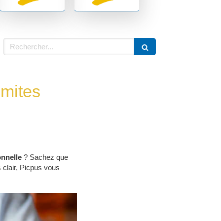
Rechercher
imites
onnelle
? Sachez que
s clair, Picpus vous