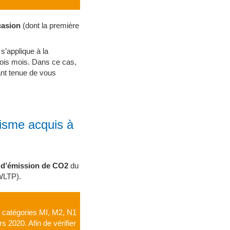
casion
(dont la première
 s’applique à la
trois mois. Dans ce cas,
tant tenue de vous
risme acquis à
 d’émission de CO2
du
WLTP).
s catégories MI, M2, N1
 2020. Afin de vérifier