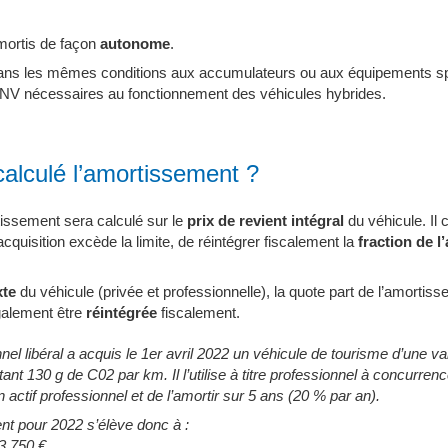
amortis de façon
autonome
.
 dans les mêmes conditions aux accumulateurs ou aux équipements sp
 GNV nécessaires au fonctionnement des véhicules hybrides.
alculé l’amortissement ?
ssement sera calculé sur le
prix de revient intégral
du véhicule. Il 
acquisition excède la limite, de réintégrer fiscalement la
fraction de 
xte
du véhicule (privée et professionnelle), la quote part de l’amorti
 également être
réintégrée
fiscalement.
el libéral a acquis le 1er avril 2022 un véhicule de tourisme d’une v
nt 130 g de C02 par km. Il l’utilise à titre professionnel à concurrence
n actif professionnel et de l’amortir sur 5 ans (20 % par an).
nt pour 2022 s’élève donc à :
3 750 €