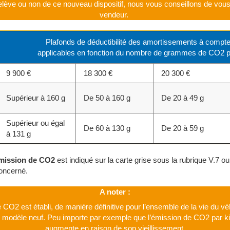
elève ou non de ce nouveau dispositif, nous vous conseillons de vou
vendeur.
Plafonds de déductibilité des amortissements à compt
applicables en fonction du nombre de grammes de CO2 p
9 900 €
18 300 €
20 300 €
Supérieur à 160 g
De 50 à 160 g
De 20 à 49 g
Supérieur ou égal
De 60 à 130 g
De 20 à 59 g
à 131 g
émission de CO2
est indiqué sur la carte grise sous la rubrique V.7 
oncerné.
A noter :
CO2 est établi, de manière définitive pour l’ensemble de la vie du véh
le modèle neuf. Peu importe par exemple que l’émission de CO2 par k
augmente en raison de son vieillissement.