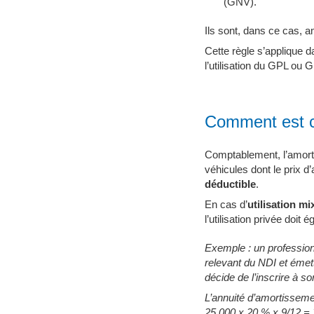
(GNV).
Ils sont, dans ce cas, 
Cette règle s’applique
l’utilisation du GPL ou
Comment est c
Comptablement, l’amorti
véhicules dont le prix d’
déductible
.
En cas d’
utilisation mi
l’utilisation privée doit
Exemple : un professionn
relevant du NDI et émetta
décide de l’inscrire à so
L’annuité d’amortisseme
25 000 x 20 % x 9/12 = 