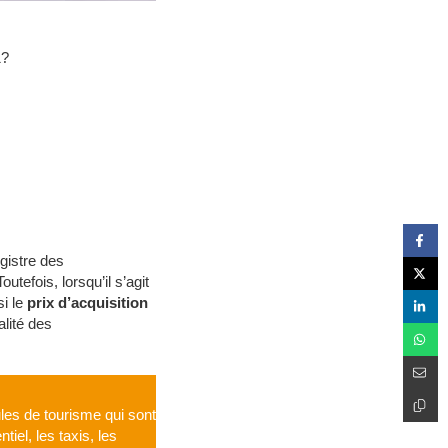
1?
egistre des
Toutefois, lorsqu’il s’agit
si le
prix d’acquisition
lité des
ules de tourisme qui sont
iel, les taxis, les