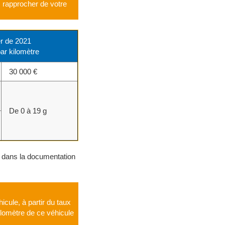
s rapprocher de votre
er de 2021
ar kilomètre
30 000 €
De 0 à 19 g
ou dans la documentation
icule, à partir du taux
ilomètre de ce véhicule