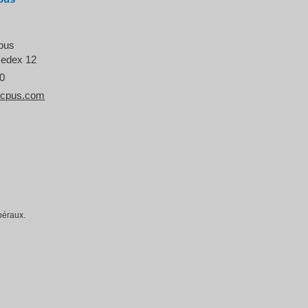
cpus
cedex 12
50
icpus.com
béraux.
la manière dont vos informations sont manipulées.