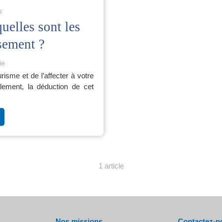
s
uelles sont les
sement ?
ie
isme et de l’affecter à votre
alement, la déduction de cet
1 article
Nos missions
Contactez-n