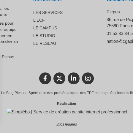
, les
Picpus
LES SERVICES
raux.
36 rue de Pi
L'ECF
ces pour
75580
Paris 
LE CAMPUS
ne équipe
01 53 33 34 
nnement
LE STUDIO
nation@cgap
bérales au
LE RESEAU
 Picpus :
Le Blog Picpus - Spécialiste des problématiques des TPE et des professionnels li
Réalisation
Infos légales
rantissant la conformité avec les réglementations. Personnalisez vos préférences pour contrôler 