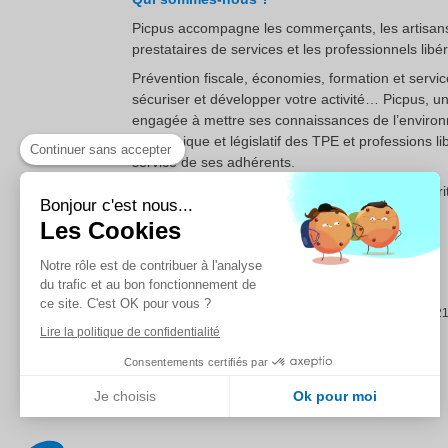
Picpus accompagne les commerçants, les artisans
prestataires de services et les professionnels libé
Prévention fiscale, économies, formation et servi
sécuriser et développer votre activité… Picpus, u
engagée à mettre ses connaissances de l’enviro
économique et législatif des TPE et professions li
Continuer sans accepter
service de ses adhérents.
Rejoignez notre communauté et découvrez l’esprit
Bonjour c'est nous...
simple, professionnel et à l’écoute.
Les Cookies
Notre rôle est de contribuer à l'analyse
du trafic et au bon fonctionnement de
ce site. C'est OK pour vous ?
©2021 
Lire la politique de confidentialité
Consentements certifiés par
Je choisis
Ok pour moi
Plateforme de Gestion du Consentement : Personnalisez vos Options
Axeptio consent
Notre plateforme vous permet d'adapter et de gérer vos paramètres de confidentialité, en ga