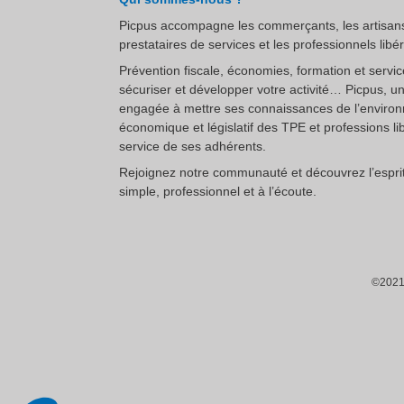
Picpus accompagne les commerçants, les artisans
prestataires de services et les professionnels libé
Prévention fiscale, économies, formation et servi
sécuriser et développer votre activité… Picpus, u
engagée à mettre ses connaissances de l’enviro
économique et législatif des TPE et professions li
service de ses adhérents.
Rejoignez notre communauté et découvrez l’esprit
simple, professionnel et à l’écoute.
est nous...
ookies
t de contribuer à l'analyse du trafic et au bon
nt de ce site. C'est OK pour vous ?
©2021 
que de confidentialité
Consentements certifiés par
choisis
Ok pour moi
Plateforme de Gestion du Consentement : Personnalisez vos Options
Axeptio consent
Notre plateforme vous permet d'adapter et de gérer vos paramètres de confidentialité, en ga