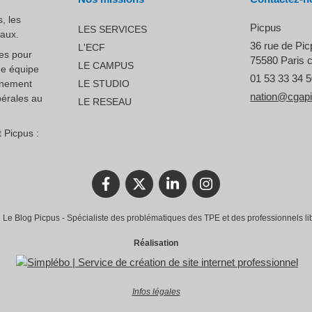
, les
Picpus
LES SERVICES
raux.
36 rue de Pi
L'ECF
ces pour
75580
Paris 
LE CAMPUS
ne équipe
01 53 33 34 
nnement
LE STUDIO
nation@cgap
bérales au
LE RESEAU
 Picpus :
Le Blog Picpus - Spécialiste des problématiques des TPE et des professionnels li
Réalisation
Infos légales
rantissant la conformité avec les réglementations. Personnalisez vos préférences pour contrôler 