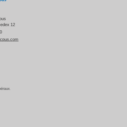
cpus
cedex 12
50
icpus.com
béraux.
la manière dont vos informations sont manipulées.