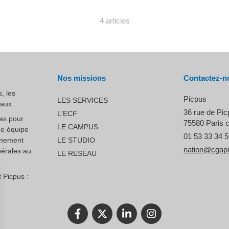
4 articles
Nos missions
Contactez-n
, les
Picpus
LES SERVICES
raux.
36 rue de Pi
L'ECF
ces pour
75580
Paris 
LE CAMPUS
ne équipe
01 53 33 34 
nnement
LE STUDIO
nation@cgap
bérales au
LE RESEAU
 Picpus :