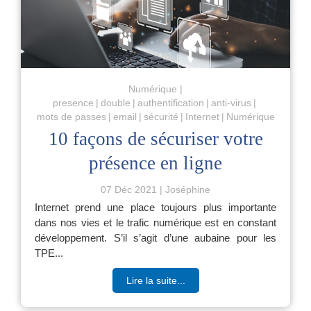
Numérique
presence
double
authentification
anti-virus
mots de passes
email
sécurité
Internet
Numérique
10 façons de sécuriser votre
présence en ligne
07 Déc 2021
Joséphine
Internet prend une place toujours plus importante
dans nos vies et le trafic numérique est en constant
développement. S’il s’agit d’une aubaine pour les
TPE...
Lire la suite...