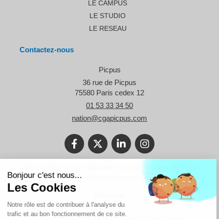
LE CAMPUS
LE STUDIO
LE RESEAU
Contactez-nous
Picpus
36 rue de Picpus
75580
Paris cedex 12
01 53 33 34 50
nation@cgapicpus.com
Continuer sans accepter
©2021 Le Blog Picpus - Spécialiste des problématiques des TPE et
Bonjour c'est nous...
des professionnels libéraux.
Les Cookies
Réalisation
Notre rôle est de contribuer à l'analyse du
trafic et au bon fonctionnement de ce site.