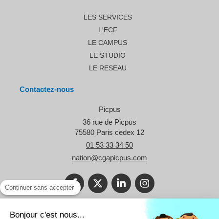
LES SERVICES
L'ECF
LE CAMPUS
LE STUDIO
LE RESEAU
Contactez-nous
Picpus
36 rue de Picpus
75580
Paris cedex 12
01 53 33 34 50
nation@cgapicpus.com
Continuer sans accepter
©2021 Le Blog Picpus - Spécialiste des problématiques des TPE et
Bonjour c'est nous...
des professionnels libéraux.