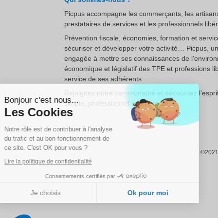
Picpus accompagne les commerçants, les artisans
prestataires de services et les professionnels libé
Prévention fiscale, économies, formation et servi
sécuriser et développer votre activité… Picpus, u
engagée à mettre ses connaissances de l’enviro
économique et législatif des TPE et professions li
Continuer sans accepter
service de ses adhérents.
Rejoignez notre communauté et découvrez l’esprit
Bonjour c'est nous...
simple, professionnel et à l’écoute.
Les Cookies
Notre rôle est de contribuer à l'analyse
du trafic et au bon fonctionnement de
ce site. C'est OK pour vous ?
©2021 
Lire la politique de confidentialité
Consentements certifiés par
Je choisis
Ok pour moi
Plateforme de Gestion du Consentement : Personnalisez vos Options
Axeptio consent
Notre plateforme vous permet d'adapter et de gérer vos paramètres de confidentialité, en ga