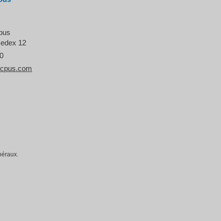
cpus
cedex 12
50
icpus.com
béraux.
la manière dont vos informations sont manipulées.