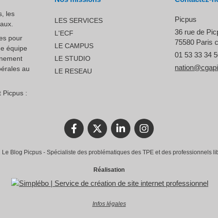
, les
Picpus
LES SERVICES
raux.
36 rue de Pi
L'ECF
ces pour
75580
Paris 
LE CAMPUS
ne équipe
01 53 33 34 
nnement
LE STUDIO
nation@cgap
bérales au
LE RESEAU
 Picpus :
Le Blog Picpus - Spécialiste des problématiques des TPE et des professionnels li
Réalisation
Infos légales
rantissant la conformité avec les réglementations. Personnalisez vos préférences pour contrôler 