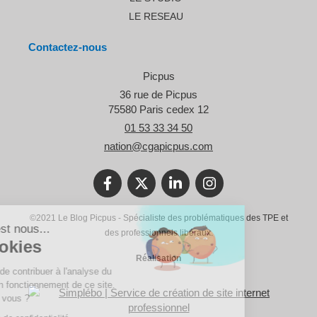
LE RESEAU
Contactez-nous
Picpus
36 rue de Picpus
75580
Paris cedex 12
01 53 33 34 50
nation@cgapicpus.com
©2021 Le Blog Picpus - Spécialiste des problématiques des TPE et
Bonjour c'est nous...
des professionnels libéraux.
Les Cookies
Réalisation
Notre rôle est de contribuer à l'analyse du
trafic et au bon fonctionnement de ce site.
C'est OK pour vous ?