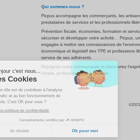
Qui sommes-nous ?
Picpus accompagne les commerçants, les artisans
prestataires de services et les professionnels libé
Prévention fiscale, économies, formation et servi
sécuriser et développer votre activité… Picpus, u
engagée à mettre ses connaissances de l’enviro
économique et législatif des TPE et professions li
Continuer sans accepter
service de ses adhérents.
Rejoignez notre communauté et découvrez l’esprit
Bonjour c'est nous...
simple, professionnel et à l’écoute.
Les Cookies
Notre rôle est de contribuer à l'analyse
du trafic et au bon fonctionnement de
ce site. C'est OK pour vous ?
©2021 
Lire la politique de confidentialité
Consentements certifiés par
Je choisis
Ok pour moi
Plateforme de Gestion du Consentement : Personnalisez vos Options