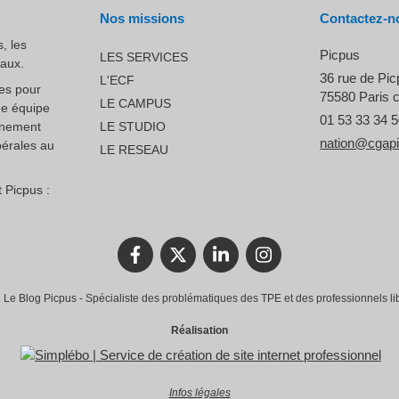
Nos missions
Contactez-n
, les
Picpus
LES SERVICES
raux.
36 rue de Pi
L'ECF
ces pour
75580
Paris 
LE CAMPUS
ne équipe
01 53 33 34 
nnement
LE STUDIO
nation@cgap
bérales au
LE RESEAU
 Picpus :
Le Blog Picpus - Spécialiste des problématiques des TPE et des professionnels li
Réalisation
Infos légales