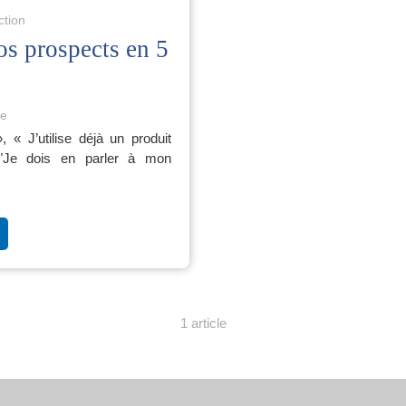
ction
vos prospects en 5
e
, « J’utilise déjà un produit
", "Je dois en parler à mon
1 article