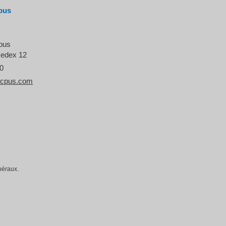
ous
cpus
cedex 12
50
icpus.com
béraux.