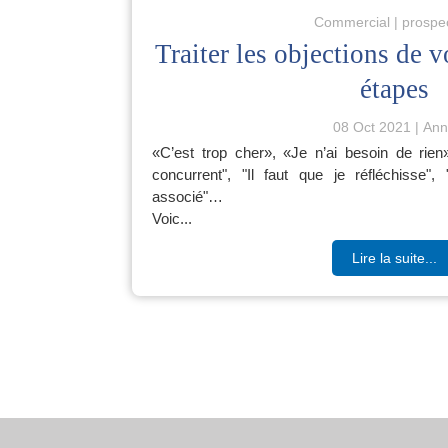
Commercial
prospe
Traiter les objections de 
étapes
08 Oct 2021
Ann
«C’est trop cher», «Je n’ai besoin de rien»
concurrent", "Il faut que je réfléchisse
associé"…
Voic...
Lire la suite...