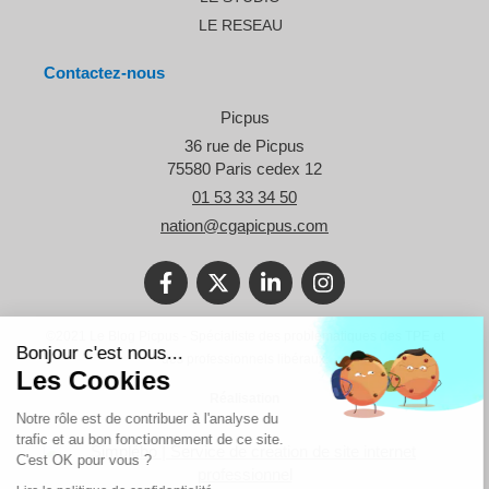
LE RESEAU
Contactez-nous
Picpus
36 rue de Picpus
75580
Paris cedex 12
01 53 33 34 50
nation@cgapicpus.com
Continuer sans accepter
©2021 Le Blog Picpus - Spécialiste des problématiques des TPE et
Bonjour c'est nous...
des professionnels libéraux.
Les Cookies
Réalisation
Notre rôle est de contribuer à l'analyse du
trafic et au bon fonctionnement de ce site.
C'est OK pour vous ?