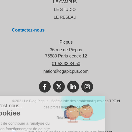
LE CAMPUS
LE STUDIO
LE RESEAU
Contactez-nous
Picpus
36 rue de Picpus
75580
Paris cedex 12
01 53 33 34 50
nation@cgapicpus.com
©2021 Le Blog Picpus - Spécialiste des problématiques des TPE et
Bonjour c'est nous...
des professionnels libéraux.
Les Cookies
Réalisation
Notre rôle est de contribuer à l'analyse du
trafic et au bon fonctionnement de ce site.