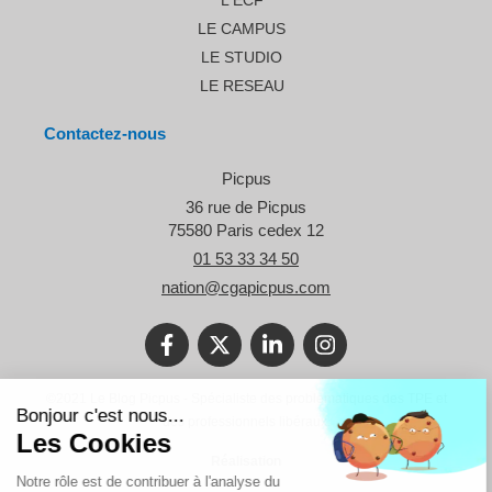
L'ECF
LE CAMPUS
LE STUDIO
LE RESEAU
Contactez-nous
Picpus
36 rue de Picpus
75580
Paris cedex 12
01 53 33 34 50
nation@cgapicpus.com
Continuer sans accepter
©2021 Le Blog Picpus - Spécialiste des problématiques des TPE et
Bonjour c'est nous...
des professionnels libéraux.
Les Cookies
Réalisation
Notre rôle est de contribuer à l'analyse du