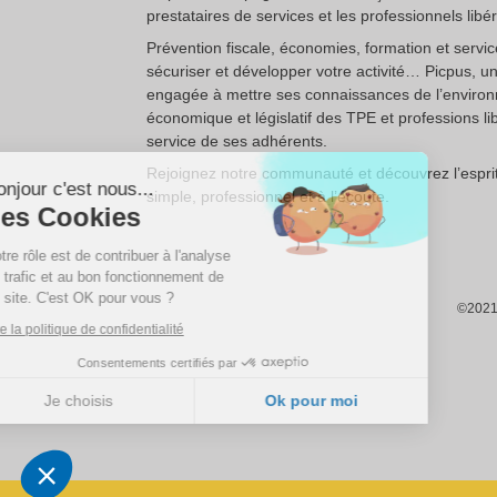
prestataires de services et les professionnels libé
Prévention fiscale, économies, formation et servi
sécuriser et développer votre activité… Picpus, u
engagée à mettre ses connaissances de l’enviro
économique et législatif des TPE et professions li
Continuer sans accepter
service de ses adhérents.
Rejoignez notre communauté et découvrez l’esprit
Bonjour c'est nous...
simple, professionnel et à l’écoute.
Les Cookies
Notre rôle est de contribuer à l'analyse
du trafic et au bon fonctionnement de
ce site. C'est OK pour vous ?
©2021 
Lire la politique de confidentialité
Consentements certifiés par
Je choisis
Ok pour moi
Plateforme de Gestion du Consentement : Personnalisez vos Options
Axeptio consent
Notre plateforme vous permet d'adapter et de gérer vos paramètres de confidentialité, en ga