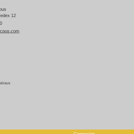
cpus
cedex 12
50
icpus.com
béraux.
la manière dont vos informations sont manipulées.
Connexion