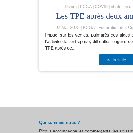
Divers
FCGA
COVID
étude
rela
Les TPE après deux an
02 Mar 2023
FCGA - Fédération des Ce
Impact sur les ventes, palmarès des aides 
l’activité de l’entreprise, difficultés engen
TPE après de...
Lire la suite...
Qui sommes-nous ?
Picpus accompagne les commerçants, les artisans