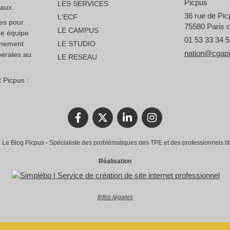
Picpus
LES SERVICES
raux.
36 rue de Pi
L'ECF
ces pour
75580
Paris 
LE CAMPUS
ne équipe
01 53 33 34 
nnement
LE STUDIO
nation@cgap
bérales au
LE RESEAU
 Picpus :
Le Blog Picpus - Spécialiste des problématiques des TPE et des professionnels li
Réalisation
Infos légales
rantissant la conformité avec les réglementations. Personnalisez vos préférences pour contrôler 