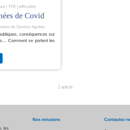
nce
TPE
difficultés
nées de Covid
ntres de Gestion Agréés
publiques, conséquences sur
drées… Comment se portent les
1 article
Nos missions
Contactez-n
, les