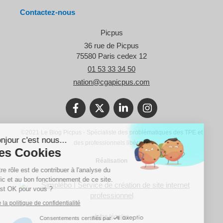
Contactez-nous
Picpus
36 rue de Picpus
75580
Paris cedex 12
01 53 33 34 50
nation@cgapicpus.com
©2021 Le Blog Picpus - Spécialiste des problématiques des TPE et
Bonjour c'est nous...
des professionnels libéraux.
Les Cookies
Réalisation
Notre rôle est de contribuer à l'analyse du
trafic et au bon fonctionnement de ce site.
C'est OK pour vous ?
Lire la politique de confidentialité
Infos légales
Consentements certifiés par